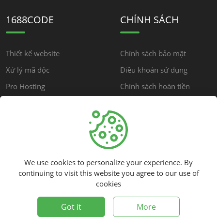
1688CODE
CHÍNH SÁCH
Thiết kế website
Chính sách bảo mật
Xử lý mã độc
Điều khoản sử dụng
Pro Hosting
Chính sách hoàn tiền
Chính sách cộng đồng
HỖ TRỢ
We use cookies to personalize your experience. By
Trung tâm hỗ trợ
continuing to visit this website you agree to our use of
cookies
Tải miễn phí
©
2026
1688code - All rights reserved.
Got it
More