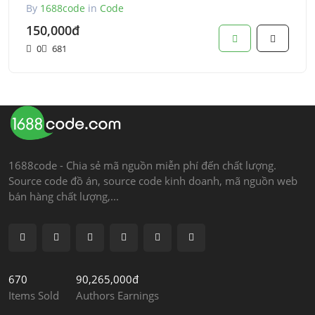
By
1688code
in
Code
150,000đ
0
681
1688code - Chia sẻ mã nguồn miễn phí đến chất lượng.
Source code đồ án, source code kinh doanh, mã nguồn web
bán hàng chất lượng,...
670
90,265,000đ
Items Sold
Authors Earnings