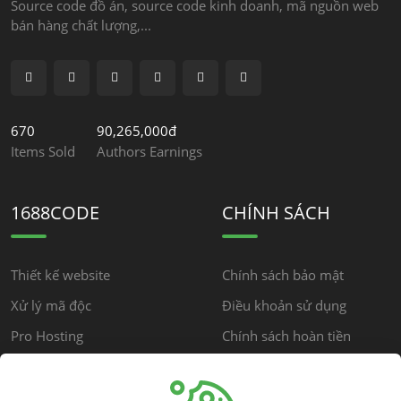
Source code đồ án, source code kinh doanh, mã nguồn web
bán hàng chất lượng,...
670
90,265,000đ
Items Sold
Authors Earnings
1688CODE
CHÍNH SÁCH
Thiết kế website
Chính sách bảo mật
Xử lý mã độc
Điều khoản sử dụng
Pro Hosting
Chính sách hoàn tiền
Chính sách cộng đồng