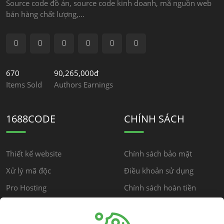
Source code đồ án, source code kinh doanh, mã nguồn web
bán hàng chất lượng,...
670
90,265,000đ
Items Sold
Authors Earnings
1688CODE
CHÍNH SÁCH
Thiết kế website
Chính sách bảo mật
Xử lý mã độc
Điều khoản sử dụng
Pro Hosting
Chính sách hoàn tiền
Chính sách cộng đồng