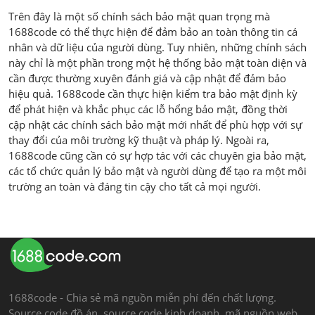
Trên đây là một số chính sách bảo mật quan trọng mà
1688code có thể thực hiện để đảm bảo an toàn thông tin cá
nhân và dữ liệu của người dùng. Tuy nhiên, những chính sách
này chỉ là một phần trong một hệ thống bảo mật toàn diện và
cần được thường xuyên đánh giá và cập nhật để đảm bảo
hiệu quả. 1688code cần thực hiện kiểm tra bảo mật định kỳ
để phát hiện và khắc phục các lỗ hổng bảo mật, đồng thời
cập nhật các chính sách bảo mật mới nhất để phù hợp với sự
thay đổi của môi trường kỹ thuật và pháp lý. Ngoài ra,
1688code cũng cần có sự hợp tác với các chuyên gia bảo mật,
các tổ chức quản lý bảo mật và người dùng để tạo ra một môi
trường an toàn và đáng tin cậy cho tất cả mọi người.
1688code - Chia sẻ mã nguồn miễn phí đến chất lượng.
Source code đồ án, source code kinh doanh, mã nguồn web