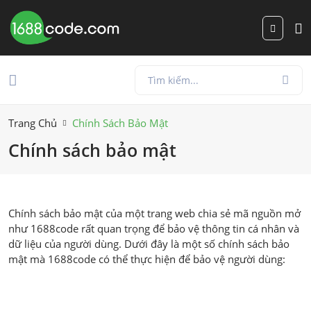
Trang Chủ
Chính Sách Bảo Mật
Chính sách bảo mật
Chính sách bảo mật của một trang web chia sẻ mã nguồn mở
như 1688code rất quan trọng để bảo vệ thông tin cá nhân và
dữ liệu của người dùng. Dưới đây là một số chính sách bảo
mật mà 1688code có thể thực hiện để bảo vệ người dùng: