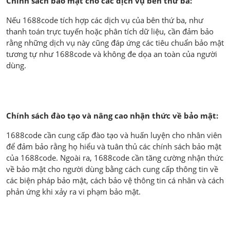
Chính sách bảo mật cho các dịch vụ bên thứ ba:
Nếu 1688code tích hợp các dịch vụ của bên thứ ba, như
thanh toán trực tuyến hoặc phân tích dữ liệu, cần đảm bảo
rằng những dịch vụ này cũng đáp ứng các tiêu chuẩn bảo mật
tương tự như 1688code và không đe dọa an toàn của người
dùng.
Chính sách đào tạo và nâng cao nhận thức về bảo mật:
1688code cần cung cấp đào tạo và huấn luyện cho nhân viên
để đảm bảo rằng họ hiểu và tuân thủ các chính sách bảo mật
của 1688code. Ngoài ra, 1688code cần tăng cường nhận thức
về bảo mật cho người dùng bằng cách cung cấp thông tin về
các biện pháp bảo mật, cách bảo vệ thông tin cá nhân và cách
phản ứng khi xảy ra vi phạm bảo mật.