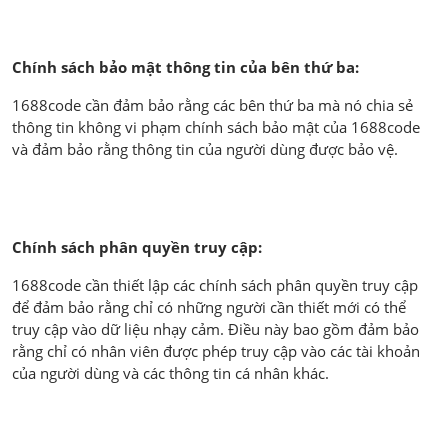
Chính sách bảo mật thông tin của bên thứ ba:
1688code cần đảm bảo rằng các bên thứ ba mà nó chia sẻ
thông tin không vi phạm chính sách bảo mật của 1688code
và đảm bảo rằng thông tin của người dùng được bảo vệ.
Chính sách phân quyền truy cập:
1688code cần thiết lập các chính sách phân quyền truy cập
để đảm bảo rằng chỉ có những người cần thiết mới có thể
truy cập vào dữ liệu nhạy cảm. Điều này bao gồm đảm bảo
rằng chỉ có nhân viên được phép truy cập vào các tài khoản
của người dùng và các thông tin cá nhân khác.