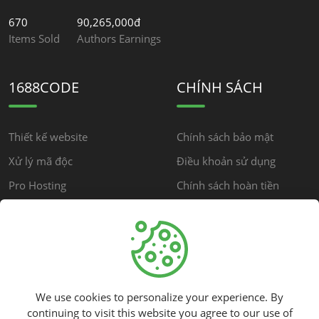
670
90,265,000đ
Items Sold
Authors Earnings
1688CODE
CHÍNH SÁCH
Thiết kế website
Chính sách bảo mật
Xử lý mã độc
Điều khoản sử dụng
Pro Hosting
Chính sách hoàn tiền
Chính sách cộng đồng
HỖ TRỢ
We use cookies to personalize your experience. By
Trung tâm hỗ trợ
continuing to visit this website you agree to our use of