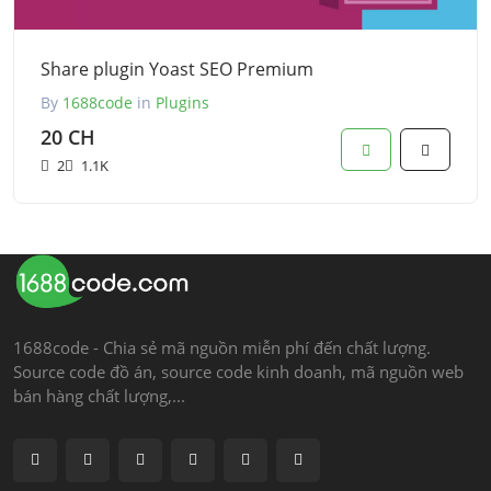
Share plugin Yoast SEO Premium
By
1688code
in
Plugins
20 CH
2
1.1K
1688code - Chia sẻ mã nguồn miễn phí đến chất lượng.
Source code đồ án, source code kinh doanh, mã nguồn web
bán hàng chất lượng,...