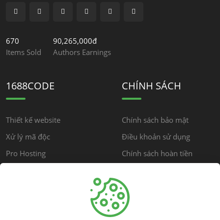
670
90,265,000đ
Items Sold
Authors Earnings
1688CODE
CHÍNH SÁCH
Thiết kế website
Chính sách bảo mật
Xử lý mã độc
Điều khoản sử dụng
Pro Hosting
Chính sách hoàn tiền
Chính sách cộng đồng
HỖ TRỢ