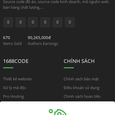
Source code đồ án, source code kinh doanh, mã nguồn web
bán hàng chất lượng,...
670
90,265,000đ
Items Sold
Authors Earnings
1688CODE
CHÍNH SÁCH
Thiết kế website
Chính sách bảo mật
Xử lý mã độc
Điều khoản sử dụng
Pro Hosting
Chính sách hoàn tiền
Chính sách cộng đồng