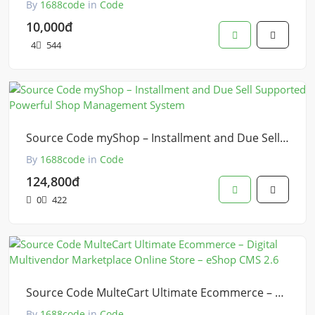
By
1688code
in
Code
10,000đ
4
544
Source Code myShop – Installment and Due Sell Supported Powerful Shop Management System
By
1688code
in
Code
124,800đ
0
422
Source Code MulteCart Ultimate Ecommerce – Digital Multivendor Marketplace Online Store – eShop CMS 2.6
By
1688code
in
Code